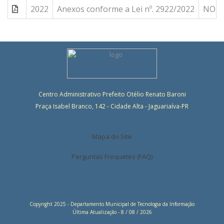
2022
Anexos conforme a Lei nº. 2922/2022
NOTA 
Centro Administrativo Prefeito Otélio Renato Baroni
Praça Isabel Branco, 142 - Cidade Alta - Jaguariaíva-PR
Mapa do Site
Perguntas Frequetes (FAQ)
Copyright 2025 - Departamento Municipal de Tecnologia da Informação
Última Atualização - 8 / 08 / 2026