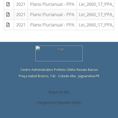
2021
Plano Plurianual - PPA
Lei_2660_17_PPA_20
2021
Plano Plurianual - PPA
Lei_2660_17_PPA_2
2021
Plano Plurianual - PPA
Lei_2660_17_PPA_2
Centro Administrativo Prefeito Otélio Renato Baroni
Praça Isabel Branco, 142 - Cidade Alta - Jaguariaíva-PR
Mapa do Site
Perguntas Frequetes (FAQ)