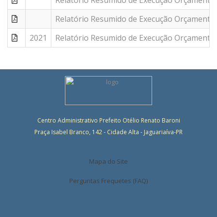
Relatório Resumido de Execução Orçamentár
Relatório Resumido de Execução Orçamentár
2021
Relatório Resumido de Execução Orçamentár
Centro Administrativo Prefeito Otélio Renato Baroni
Praça Isabel Branco, 142 - Cidade Alta - Jaguariaíva-PR
Mapa do Site
Perguntas Frequetes (FAQ)