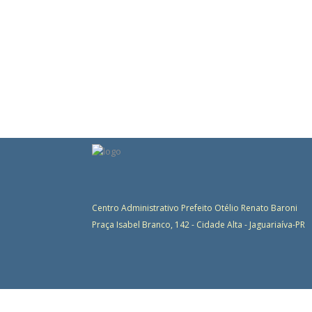
Centro Administrativo Prefeito Otélio Renato Baroni
Praça Isabel Branco, 142 - Cidade Alta - Jaguariaíva-PR