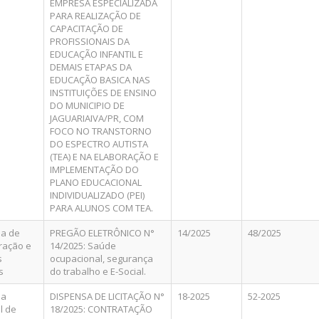
EMPRESA ESPECIALIZADA
PARA REALIZAÇÃO DE
CAPACITAÇÃO DE
PROFISSIONAIS DA
EDUCAÇÃO INFANTIL E
DEMAIS ETAPAS DA
EDUCAÇÃO BASICA NAS
INSTITUIÇÕES DE ENSINO
DO MUNICIPIO DE
JAGUARIAIVA/PR, COM
FOCO NO TRANSTORNO
DO ESPECTRO AUTISTA
(TEA) E NA ELABORAÇÃO E
IMPLEMENTAÇÃO DO
PLANO EDUCACIONAL
INDIVIDUALIZADO (PEI)
PARA ALUNOS COM TEA.
ia de
PREGÃO ELETRÔNICO N°
14/2025
48/2025
ração e
14/2025: Saúde
s
ocupacional, segurança
s
do trabalho e E-Social.
ia
DISPENSA DE LICITAÇÃO N°
18-2025
52-2025
l de
18/2025: CONTRATAÇÃO