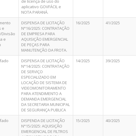
de licença de uso do
aplicativo GOVFÁCIL e
NOTA PARANÁ.
mento
DISPENSA DE LICITAÇÃO
16/2025
41/2025
s e
N°16/2025: CONTRATAÇÃO
/Divisão
DE EMPRESA PARA
na e
AQUISIÇÃO EMERGENCIAL
m
DE PEÇAS PARA
MANUTENÇÃO DA FROTA.
ifado
DISPENSA DE LICITAÇÃO
14/2025
39/2025
N°14/2025: CONTRATAÇÃO
DE SERVIÇO
ESPECIALIZADO EM
LOCAÇÃO DE SISTEMA DE
VIDEOMONITORAMENTO
PARA ATENDIMENTO A
DEMANDA EMERGENCIAL
DA SECRETARIA MUNICIPAL
DE SEGURANÇA PUBLICA
ifado
DISPENDA DE LICITAÇÃO
15/2025
40/2025
N°15/2025: AQUISIÇÃO
EMERGENCIAL DE FILTROS