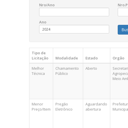
Nro/Ano
Nro.
Ano
Tipo de
Licitação
Modalidade
Estado
Orgão
Melhor
Chamamento
Aberto
Secretar
Técnica
Público
Agropecu
Meio Am
Menor
Pregão
Aguardando
Prefeitu
Preço/Item
Eletrônico
abertura
Municipa