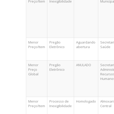
Preço/Item
Inexigibilidade
Municipa
Menor
Pregão
Aguardando
Secretar
Preço/Item
Eletrônico
abertura
Saúde
Menor
Pregão
ANULADO
Secretar
Preço
Eletrônico
Administ
Global
Recurso
Humano
Menor
Processo de
Homologado
Almoxar
Preço/Item
Inexigibilidade
Central