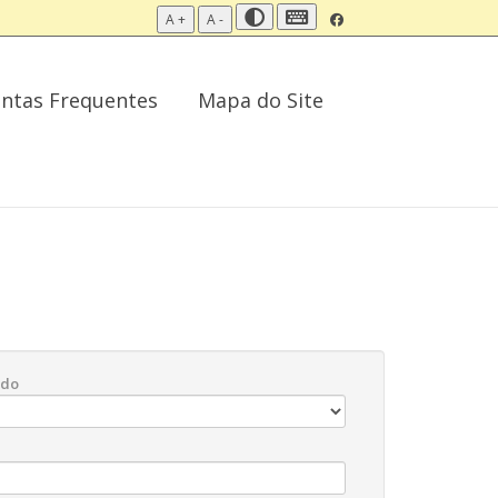
A +
A -
ntas Frequentes
Mapa do Site
ado