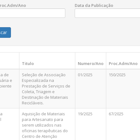
Proc.Adm/Ano
Data da Publicação
Titulo
Numero/Ano
Proc.Adm/Ano
ia de
Seleção de Associação
01/2025
150/2025
ária e
Especializada na
biente
Prestação de Serviços de
Coleta, Triagem e
Destinação de Materiais
Recicláveis.
ra
Aquisição de Materiais
19/2025
67/2025
l
para Artesanato para
serem utilizados nas
oficinas terapêuticas do
Centro de Atenção