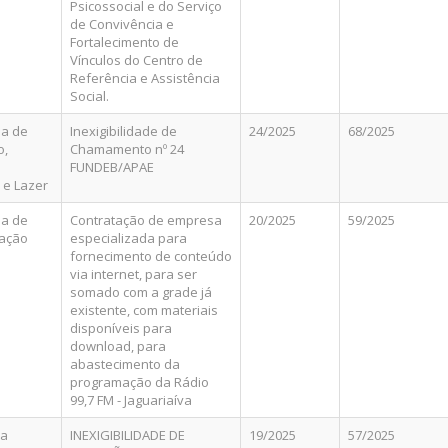
Psicossocial e do Serviço
de Convivência e
Fortalecimento de
Vínculos do Centro de
Referência e Assistência
Social.
ia de
Inexigibilidade de
24/2025
68/2025
o,
Chamamento nº 24
e
FUNDEB/APAE
 e Lazer
ia de
Contratação de empresa
20/2025
59/2025
ação
especializada para
fornecimento de conteúdo
via internet, para ser
somado com a grade já
existente, com materiais
disponíveis para
download, para
abastecimento da
programação da Rádio
99,7 FM - Jaguariaíva
ra
INEXIGIBILIDADE DE
19/2025
57/2025