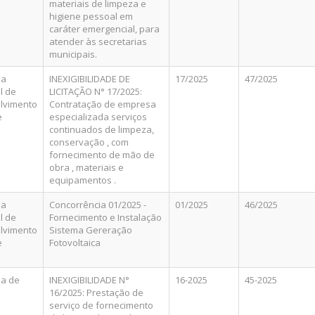
materiais de limpeza e
higiene pessoal em
caráter emergencial, para
atender às secretarias
municipais.
ia
INEXIGIBILIDADE DE
17/2025
47/2025
l de
LICITAÇÃO N° 17/2025:
lvimento
Contratação de empresa
e
especializada serviços
continuados de limpeza,
conservação , com
fornecimento de mão de
obra , materiais e
equipamentos .
ia
Concorrência 01/2025 -
01/2025
46/2025
l de
Fornecimento e Instalação
lvimento
Sistema Gereração
e
Fotovoltaica
ia de
INEXIGIBILIDADE N°
16-2025
45-2025
16/2025: Prestação de
serviço de fornecimento