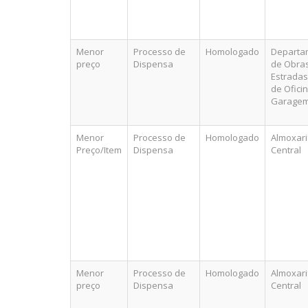
Menor
Processo de
Homologado
Departa
preço
Dispensa
de Obra
Estradas
de Ofici
Garage
Menor
Processo de
Homologado
Almoxar
Preço/Item
Dispensa
Central
Menor
Processo de
Homologado
Almoxar
preço
Dispensa
Central