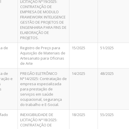
l
LICITAÇÃO N°19/2025:
CONTRATAÇÃO DE
EMPRESA DE MODULO
FRAWEWORK INTELIGENCE
GESTÃO DE PROJETOS DE
ENGENHARIA PARA FINS DE
ELABORAÇÃO DE
PROJETOS.
ia de
Registro de Preço para
15/2025
51/2025
Aquisição de Materiais de
Artesanato para Oficinas
de Arte
ia de
PREGÃO ELETRÔNICO
14/2025
48/2025
ração e
N°14/2025: Contratação de
s
empresa especializada
s
para prestação de
serviços em saúde
ocupacional, segurança
do trabalho e E-Social.
ifado
INEXIGIBILIDADE DE
18/2025
55/2025
LICITAÇÃO N°18/2025:
CONTRATAÇÃO DE