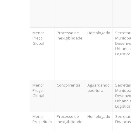
Menor
Processo de
Homologado
Secretar
Preço
Inexigibilidade
Municipa
Global
Desenvo
Urbano 
Logística
Menor
Concorrência
Aguardando
Secretar
Preço
abertura
Municipa
Global
Desenvo
Urbano 
Logística
Menor
Processo de
Homologado
Secretar
Preço/Item
Inexigibilidade
Finanças